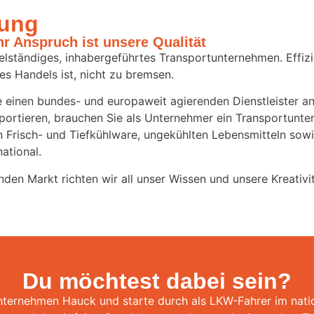
lung
hr Anspruch ist unsere Qualität
ständiges, inhabergeführtes Transportunternehmen. Effizien
es Handels ist, nicht zu bremsen.
einen bundes- und europaweit agierenden Dienstleister an 
portieren, brauchen Sie als Unternehmer ein Transportunte
on Frisch- und Tiefkühlware, ungekühlten Lebensmitteln sow
ational.
n Markt richten wir all unser Wissen und unsere Kreativit
Du möchtest dabei sein?
ternehmen Hauck und starte durch als LKW-Fahrer im nation