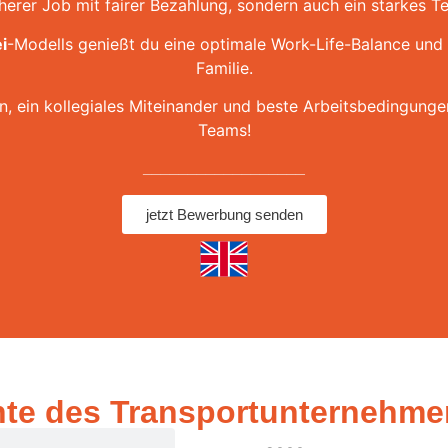
cherer Job mit fairer Bezahlung, sondern auch ein starkes Te
i
-Modells genießt du eine optimale Work-Life-Balance und 
Familie.
 ein kollegiales Miteinander und beste Arbeitsbedingungen
Teams!
__________________
jetzt Bewerbung senden
te des Transport­unternehm