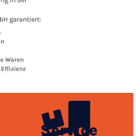
ung in der
H garantiert:
a
en
le Waren
Effizienz
Service