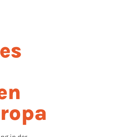
ges
en
uropa