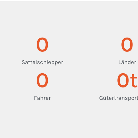
0
0
Sattelschlepper
Länder
0
0
t
Fahrer
Gütertransport