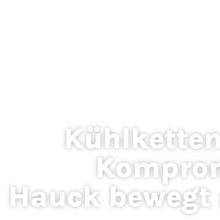
Kühlkette
Komprom
Hauck bewegt 